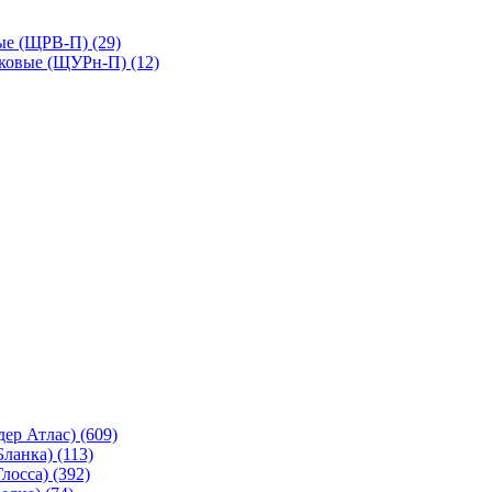
ые (ЩРВ-П) (29)
ковые (ЩУРн-П) (12)
ер Атлас) (609)
ланка) (113)
лосса) (392)