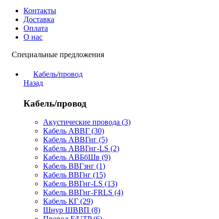
Контакты
Доставка
Оплата
О нас
Специальные предложения
Кабель/провод
Назад
Кабель/провод
Акустические провода (3)
Кабель АВВГ (30)
Кабель АВВГнг (5)
Кабель АВВГнг-LS (2)
Кабель АВБбШв (9)
Кабель ВВГзнг (1)
Кабель ВВГнг (15)
Кабель ВВГнг-LS (13)
Кабель ВВГнг-FRLS (4)
Кабель КГ (29)
Шнур ШВВП (8)
Провод F/UTP (6)