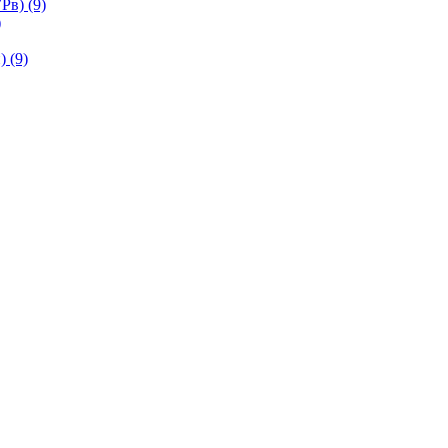
в) (9)
)
 (9)