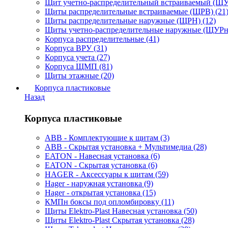
Щит учетно-распределительный встраиваемый (ЩУР
Щиты распределительные встраиваемые (ЩРВ) (21
Щиты распределительные наружные (ЩРН) (12)
Щиты учетно-распределительные наружные (ЩУРн)
Корпуса распределительные (41)
Корпуса ВРУ (31)
Корпуса учета (27)
Корпуса ЩМП (81)
Щиты этажные (20)
Корпуса пластиковые
Назад
Корпуса пластиковые
ABB - Комплектующие к щитам (3)
ABB - Скрытая установка + Мультимедиа (28)
EATON - Навесная установка (6)
EATON - Скрытая установка (6)
HAGER - Аксессуары к щитам (59)
Hager - наружная установка (9)
Hager - открытая установка (15)
КМПн боксы под опломбировку (11)
Щиты Elektro-Plast Навесная установка (50)
Щиты Elektro-Plast Скрытая установка (28)