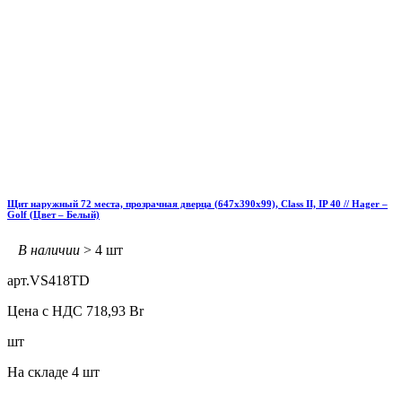
Щит наружный 72 места, прозрачная дверца (647х390х99), Class II, IP 40 // Hager –
Golf (Цвет – Белый)
В наличии
> 4 шт
арт.
VS418TD
Цена с НДС
718,93
Br
шт
На складе
4 шт