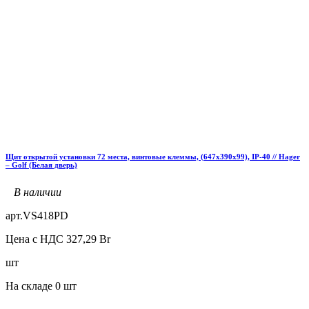
Щит открытой установки 72 места, винтовые клеммы, (647х390х99), IP-40 // Hager
– Golf (Белая дверь)
В наличии
арт.
VS418PD
Цена с НДС
327,29
Br
шт
На складе
0 шт