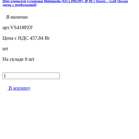
Щит открытой установки Multimedia (647х390х99), IP 40 // Hager – Golf (Белая
дверь с перфорацией)
В наличии
арт.
VS418PZF
Цена с НДС
457,84
Br
шт
На складе
0 шт
В корзину